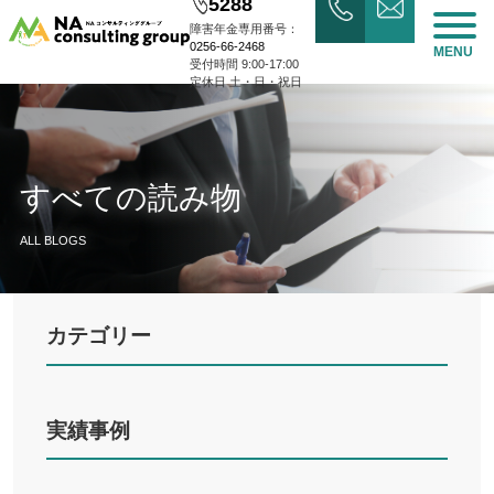
5288
障害年金専用番号：
0256-66-2468
MENU
受付時間 9:00-17:00
定休日 土・日・祝日
すべての読み物
ALL BLOGS
カテゴリー
実績事例