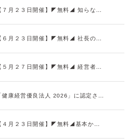
【７月２３日開催】◤無料◢ 知らないと損する給与の払い方勉強会―”第三の給与”という新しい選択肢とは？
【６月２３日開催】◤無料◢ 社長の考えが伝わる会社へ社員が育つ”行動の仕組化”勉強会のご案内
【５月２７日開催】◤無料◢ 経営者が押さえるべき！ハラスメント対策勉強会のご案内
「健康経営優良法人 2026」に認定されました
【４月２３日開催】◤無料◢基本から最新情報まで学べる！厚労省系助成金活用勉強会ご案内