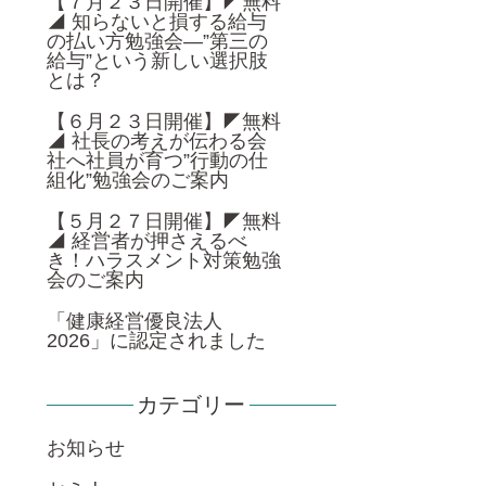
【７月２３日開催】◤無料
◢ 知らないと損する給与
の払い方勉強会―”第三の
給与”という新しい選択肢
とは？
【６月２３日開催】◤無料
◢ 社長の考えが伝わる会
社へ社員が育つ”行動の仕
組化”勉強会のご案内
【５月２７日開催】◤無料
◢ 経営者が押さえるべ
き！ハラスメント対策勉強
会のご案内
「健康経営優良法人
2026」に認定されました
カテゴリー
お知らせ