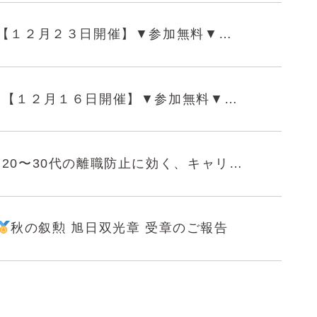
【１２月２３日開催】▼参加無料▼忙しい経営者の方へ｜製造業で使える助成金をわかりやすく30分で解説
【１２月１６日開催】▼参加無料▼もう社長ひとりで抱え込まない！会社の未来を見える化する方法
20〜30代の離職防止に効く、キャリア形成セミナーを開催します（11/28）
秋の叙勲 旭日双光章 受章のご報告