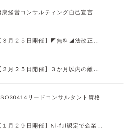
健康経営コンサルティング自己宣言のお知らせ
【３月２５日開催】◤無料◢法改正勉強会 ～人事労務が“経営リスク”になる時代へ ―労基法40年ぶり大改正で経営者が最初にやるべきこと～
【２月２５日開催】３か月以内の離職率を50%削減！入社初日から始める定着対策勉強会のご案内 ◤参加無料◢
ISO30414リードコンサルタント資格を更新しました
【１月２９日開催】Ni-ful認定で企業価値を高める！支援のプロが語る取得のコツとその先の認定オンライン勉強会のご案内 ◤参加無料◢