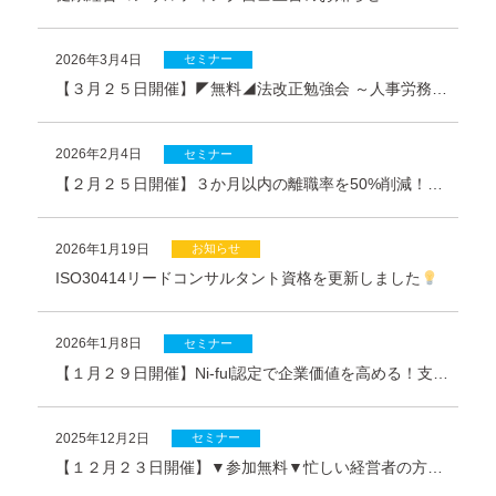
2026年3月4日
セミナー
【３月２５日開催】◤無料◢法改正勉強会 ～人事労務が“経営リスク”になる時代へ ―労基法40年ぶり大改正で経営者が最初にやるべきこと～
2026年2月4日
セミナー
【２月２５日開催】３か月以内の離職率を50%削減！入社初日から始める定着対策勉強会のご案内 ◤参加無料◢
2026年1月19日
お知らせ
ISO30414リードコンサルタント資格を更新しました
2026年1月8日
セミナー
【１月２９日開催】Ni-ful認定で企業価値を高める！支援のプロが語る取得のコツとその先の認定オンライン勉強会のご案内 ◤参加無料◢
2025年12月2日
セミナー
【１２月２３日開催】▼参加無料▼忙しい経営者の方へ｜製造業で使える助成金をわかりやすく30分で解説