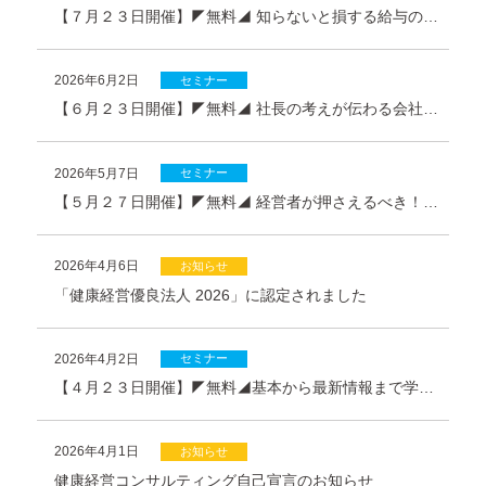
【７月２３日開催】◤無料◢ 知らないと損する給与の払い方勉強会―”第三の給与”という新しい選択肢とは？
2026年6月2日
セミナー
【６月２３日開催】◤無料◢ 社長の考えが伝わる会社へ社員が育つ”行動の仕組化”勉強会のご案内
2026年5月7日
セミナー
【５月２７日開催】◤無料◢ 経営者が押さえるべき！ハラスメント対策勉強会のご案内
2026年4月6日
お知らせ
「健康経営優良法人 2026」に認定されました
2026年4月2日
セミナー
【４月２３日開催】◤無料◢基本から最新情報まで学べる！厚労省系助成金活用勉強会ご案内
2026年4月1日
お知らせ
健康経営コンサルティング自己宣言のお知らせ