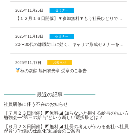
2025年11月25日
セミナー
【１２月１６日開催】▼参加無料▼もう社長ひとりで抱え込まない！会社の未来を見える化する方法
2025年11月18日
セミナー
20〜30代の離職防止に効く、キャリア形成セミナーを開催します（11/28）
2025年11月7日
お知らせ
秋の叙勲 旭日双光章 受章のご報告
最近の記事
社員研修に伴う不在のお知らせ
【７月２３日開催】◤無料◢ 知らないと損する給与の払い方
勉強会―”第三の給与”という新しい選択肢とは？
【６月２３日開催】◤無料◢ 社長の考えが伝わる会社へ社員
が育つ”行動の仕組化”勉強会のご案内