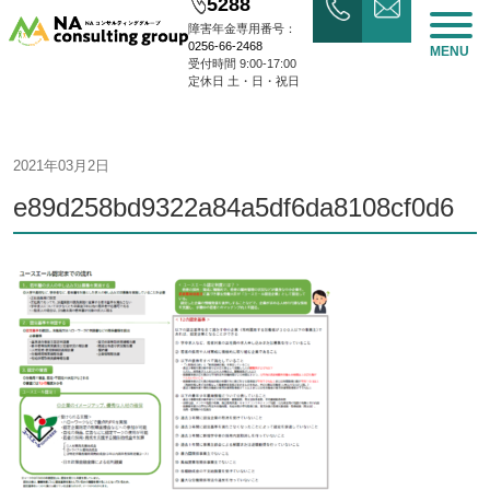
5288
障害年金専用番号：
0256-66-2468
MENU
受付時間 9:00-17:00
定休日 土・日・祝日
2021年03月2日
e89d258bd9322a84a5df6da8108cf0d6