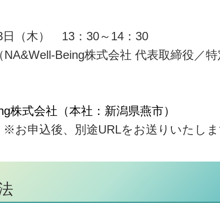
3
日（木） 13：30～14：30
（
NA&Well-Being
株式会社
代表取締役／特
ng
株式会社
（本社：新潟県燕市）
ン
※お申込後、別途
URLをお送りいたし
法