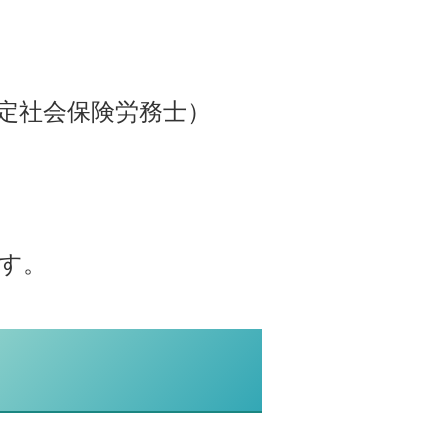
定社会保険労務士
）
ます
。