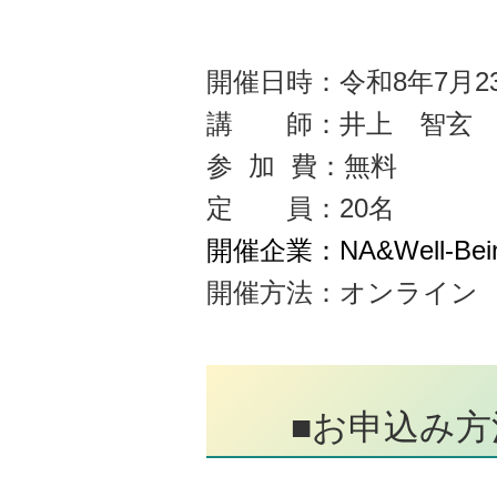
開催日時：令和8年7
月2
講 師：
井上 智玄
参 加 費：無料
定 員：20名
開催企業：
NA&Well-Bei
開催方法：オンライ
■お申込み方