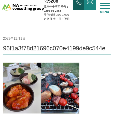
5288
障害年金専用番号：
0256-66-2468
MENU
受付時間 9:00-17:00
定休日 土・日・祝日
2023年11月1日
96f1a3f78d21696c070e4199de9c544e