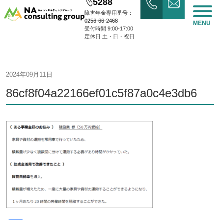
5288
障害年金専用番号：
0256-66-2468
MENU
受付時間 9:00-17:00
定休日 土・日・祝日
2024年09月11日
86cf8f04a22166ef01c5f87a0c4e3db6