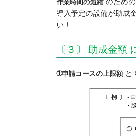
のための
作業時間の短縮
導入予定の設備が助成
い！
〔３〕 助成金額 
と
➀申請コースの上限額