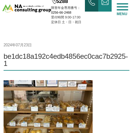
5288
障害年金専用番号：
0256-66-2468
MENU
受付時間 9:00-17:00
定休日 土・日・祝日
2024年07月23日
be1dc18a192c4edb4856ec0cac7b2925-
1