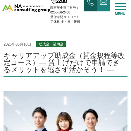
5288
障害年金専用番号：
0256-66-2468
MENU
受付時間 9:00-17:00
定休日 土・日・祝日
2026年06月10日
助成金・補助金
キャリアアップ助成金（賃金規程等改
定コース）― 賃上げだけで申請でき
るメリットを逃さず活かそう！ ―