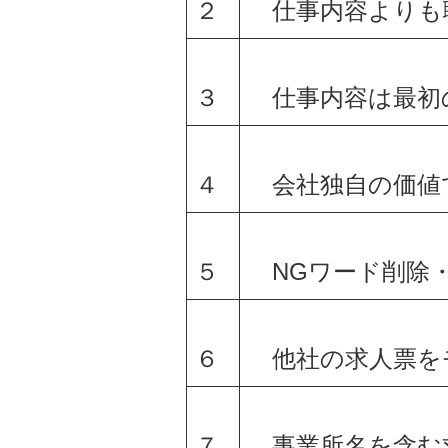
２
仕事内容よりも
３
仕事内容は最初の
４
会社独自の価値
５
NGワード削除
６
他社の求人票を
７
事業所名を含む