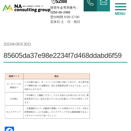
5288
障害年金専用番号：
0256-66-2468
MENU
受付時間 9:00-17:00
定休日 土・日・祝日
2024年09月30日
85605da37e98e2234f7d468ddabd6f59